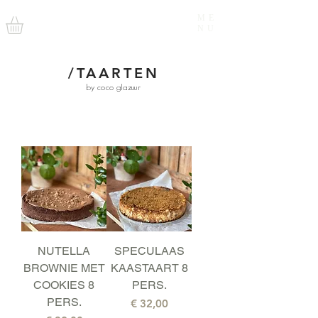
ME
NU
/TAARTEN
by coco glazuur
NUTELLA
SPECULAAS
BROWNIE MET
KAASTAART 8
COOKIES 8
PERS.
PERS.
Prijs
€ 32,00