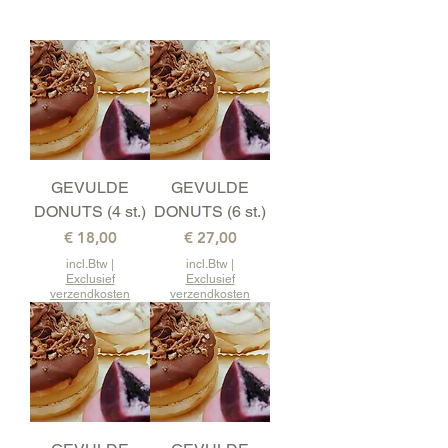
GEVULDE
GEVULDE
DONUTS (4 st.)
DONUTS (6 st.)
Prijs
Prijs
€ 18,00
€ 27,00
incl.Btw
|
incl.Btw
|
Exclusief
Exclusief
verzendkosten
verzendkosten