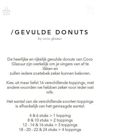
ME
NU
/GEVULDE DONUTS
by coco glazuur
De heerlijke en rijkelijk gevulde donuts van Coco
Glazuur zijn werkelijk om je vingers van af te
likken en
zullen iedere zoetebek zeker kunnen bekoren.
Kies uit maar liefst 16 verschillende toppings, met
andere woorden we hebben zeker voor ieder wat
wils.
Het aantal van de verschillende soorten toppings
is afhankelijk van het gevraagde aantal:
4 & 6 stuks > 1 topping
8 & 10 stuks > 2 toppings
12 - 14 & 16 stuks > 3 toppings
18 - 20 - 22 & 24 stuks > 4 toppings