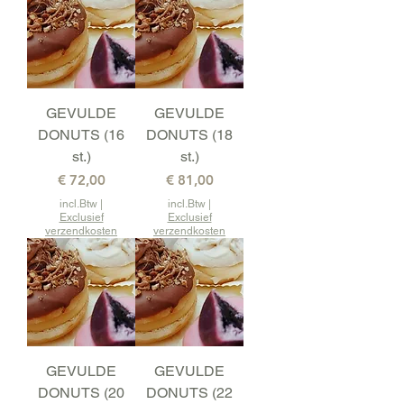
GEVULDE
GEVULDE
DONUTS (16
DONUTS (18
st.)
st.)
Prijs
Prijs
€ 72,00
€ 81,00
incl.Btw
|
incl.Btw
|
Exclusief
Exclusief
verzendkosten
verzendkosten
GEVULDE
GEVULDE
DONUTS (20
DONUTS (22