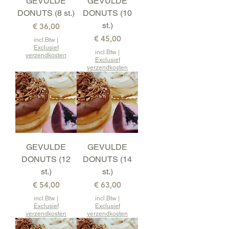
GEVULDE
GEVULDE
DONUTS (8 st.)
DONUTS (10
st.)
Prijs
€ 36,00
Prijs
€ 45,00
incl.Btw
|
Exclusief
incl.Btw
|
verzendkosten
Exclusief
verzendkosten
GEVULDE
GEVULDE
DONUTS (12
DONUTS (14
st.)
st.)
Prijs
Prijs
€ 54,00
€ 63,00
incl.Btw
|
incl.Btw
|
Exclusief
Exclusief
verzendkosten
verzendkosten