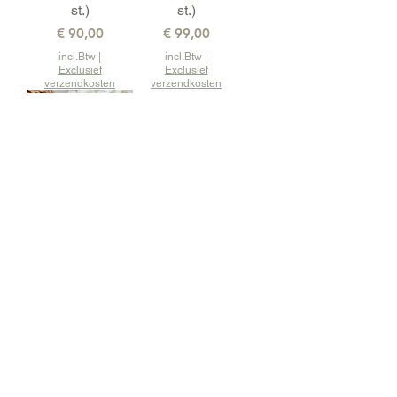
st.)
st.)
Prijs
Prijs
€ 90,00
€ 99,00
incl.Btw
|
incl.Btw
|
Exclusief
Exclusief
verzendkosten
verzendkosten
GEVULDE
DONUTS (24
st.)
Prijs
€ 108,00
incl.Btw
|
Exclusief
verzendkosten
OVERZICHT