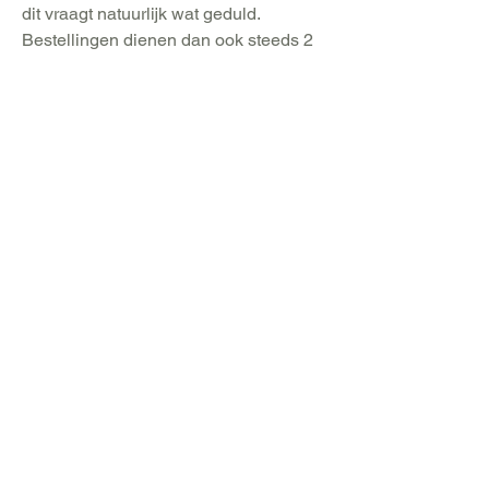
dit vraagt natuurlijk wat geduld.
Bestellingen dienen dan ook steeds 2
dagen op voorhand geplaatst te
worden.
ASSORTIMENT
CUPCAKES
DONUTS
TAARTEN
ECLAIRS
GEVULDE DONUTS